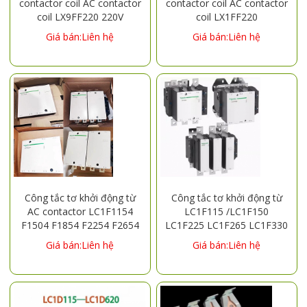
contactor coil AC contactor
contactor coil AC contactor
coil LX9FF220 220V
coil LX1FF220
LC1F115/F150 LX9FF380
LC1D115/D150/D170
Giá bán:Liên hệ
Giá bán:Liên hệ
380V LC1F115/F150
LC1F115/F150 LX1FF380
LX9FG110 110V
LC1D115/D150/D170
LC1D205/245
LC1F115/F150 LX1FG110
LC1F185/F225 LX9FG220
LC1D205/D245
220V LC1D205/245
LC1F185/F225 LX1FG220
LC1F185/F225 LX9FG380
LC1D205/
380V LC1D205
Công tắc tơ khởi động từ
Công tắc tơ khởi động từ
AC contactor LC1F1154
LC1F115 /LC1F150
F1504 F1854 F2254 F2654
LC1F225 LC1F265 LC1F330
LC1F400 LC1F500 LC1F630
Giá bán:Liên hệ
Giá bán:Liên hệ
LC1F800 LC1F185 LC1F780