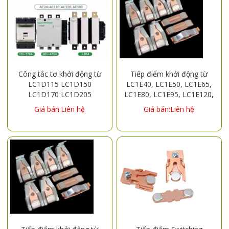
Công tắc tơ khởi động từ
Tiếp điểm khởi động từ
LC1D115 LC1D150
LC1E40, LC1E50, LC1E65,
LC1D170 LC1D205
LC1E80, LC1E95, LC1E120,
LC1D245 LC1D300
LC1E160, LC1E180,
Giá bán:Liên hệ
Giá bán:Liên hệ
LC1D410 LC1D475
LC1E200, LC1E250,
LC1D620
LC1E300, LC1E400,
LC1E500, LC1E630