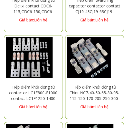
Tiếp điểm khởi động từ
Tiếp điểm Switching
Delixi contact CDC6-
capacitor contactor contact
115,CDC6-150,CDC6-
CJ19-43CJ19-63CJ19-
185,CDC6-225,CDC6-
95CJ19-115CJ19-150CJ19-
Giá bán:Liên hệ
Giá bán:Liên hệ
265,CDC6-300,CDC6-
170
400,CDC6-500,CDC6-
630,CDC6-800
Tiếp điểm khởi động từ
Tiếp điểm khởi động từ
contactor LC1F800-F1000
Chint NC7-40-50-65-80-95-
contact LC1F1250-1400
115-150-170-205-250-300-
contact LC1F1700-2100
410-620 contacts
Giá bán:Liên hệ
Giá bán:Liên hệ