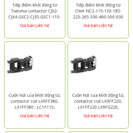
Tiếp điểm khởi động từ
Tiếp điểm khởi động từ
Tianshui contactor CJX2-
Chint NC2-115-150-185-
CJX4-GSC2-CJ35-GSC1-115-
225-265-330-400-500-630
150-185-225-265 contact
contact NC2 contactor
Giá bán:Liên hệ
Giá bán:Liên hệ
contact
Cuộn hút của khởi động từ,
Cuộn hút của khởi động từ,
contactor coil LX9FF380,
contactor coil LX9FF220,
LX1FF380 : LC1F115,
LX1FF220 LX9FG220,
LC1F150 LX9FG380,
LX1FG220, LX9FH220,
Giá bán:Liên hệ
Giá bán:Liên hệ
LX1FG380 :LC1F185,
LX1FH220, LX9FJ220,
LC1F225 LX9FH380,
LX1FJ220, LX9FK220,
LX1FH380; LC1F265,
LX1FK220,LX9FL220,LX1FL220