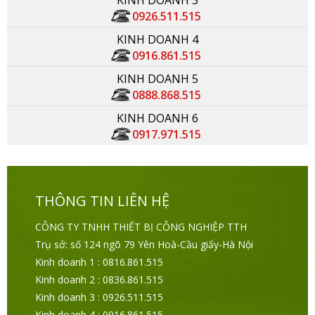
0926.511.515
KINH DOANH 4
0916.861.515
KINH DOANH 5
0888.868.515
KINH DOANH 6
0917.971.515
THÔNG TIN LIÊN HỆ
CÔNG TY TNHH THIẾT BỊ CÔNG NGHIỆP TTH
Trụ sở: số 124 ngõ 79 Yên Hoà-Cầu giấy-Hà Nội
Kinh doanh 1 : 0816.861.515
Kinh doanh 2 : 0836.861.515
Kinh doanh 3 : 0926.511.515
Kinh doanh 4 : 0916.861.515