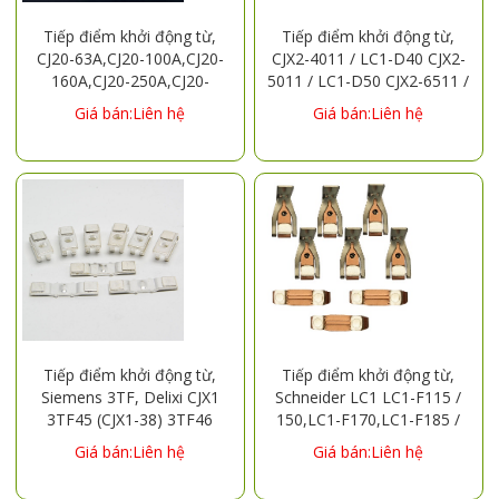
Tiếp điểm khởi động từ,
Tiếp điểm khởi động từ,
CJ20-63A,CJ20-100A,CJ20-
CJX2-4011 / LC1-D40 CJX2-
160A,CJ20-250A,CJ20-
5011 / LC1-D50 CJX2-6511 /
400A,CJ20-630A
LC1-D65 CJX2-8011 / LC1-
Giá bán:Liên hệ
Giá bán:Liên hệ
D80 CJX2-9511 / LC1-D95
CJX2-3210 / LC1-D32
Tiếp điểm khởi động từ,
Tiếp điểm khởi động từ,
Siemens 3TF, Delixi CJX1
Schneider LC1 LC1-F115 /
3TF45 (CJX1-38) 3TF46
150,LC1-F170,LC1-F185 /
(CJX1-45) 3TF47 (CJX1-63)
225LC1-F245,LC1-
Giá bán:Liên hệ
Giá bán:Liên hệ
3TF48 (CJX1-75) 3TF49
F265,LC1-F300 / 330,LC1-
(CJX1-85) 3TF50 (CJX1-110)
F400,LC1-F475,LC1-