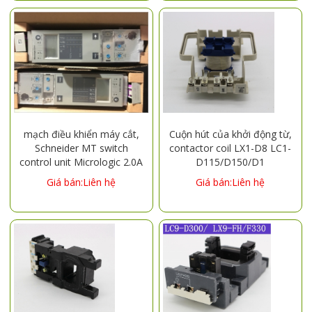
3TF51 (CJX1-140) 3TF52
F500,LC1-F630
(CJX1-170) 3TF53 (
mạch điều khiển máy cắt,
Cuộn hút của khởi động từ,
Schneider MT switch
contactor coil LX1-D8 LC1-
control unit Micrologic 2.0A
D115/D150/D1
Micrologic 5.0
Giá bán:Liên hệ
Giá bán:Liên hệ
Micrologic 5.0A
Micrologic 5.0H
Micrologic 5.0P
Micrologic 6.0P