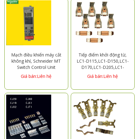
LC1F330 LX9FJ380:
LC1F400 LX9FK380:
LC1F500 LX9FL380:
LC1F630
Mạch điều khiển máy cắt
Tiếp điểm khởi động từ,
không khí, Schneider MT
LC1-D115,LC1-D150,LC1-
Switch Control Unit
D170,LC1-D205,LC1-
Micrologic5.0A MIC5.0A
D245,LC1-D300,LC1-
Giá bán:Liên hệ
Giá bán:Liên hệ
D410,LC1-D475,LC1-D620